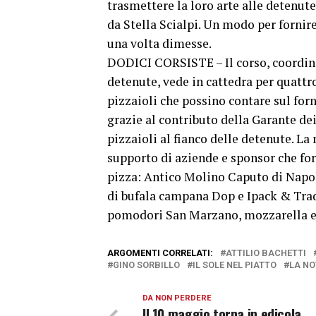
trasmettere la loro arte alle detenut
da Stella Scialpi. Un modo per fornir
una volta dimesse.
DODICI CORSISTE – Il corso, coordinat
detenute, vede in cattedra per quattr
pizzaioli che possino contare sul for
grazie al contributo della Garante de
pizzaioli al fianco delle detenute. La
supporto di aziende e sponsor che fo
pizza: Antico Molino Caputo di Napol
di bufala campana Dop e Ipack & Trad
pomodori San Marzano, mozzarella e 
ARGOMENTI CORRELATI:
ATTILIO BACHETTI
GINO SORBILLO
IL SOLE NEL PIATTO
LA NO
DA NON PERDERE
Il 10 maggio torna in edicola