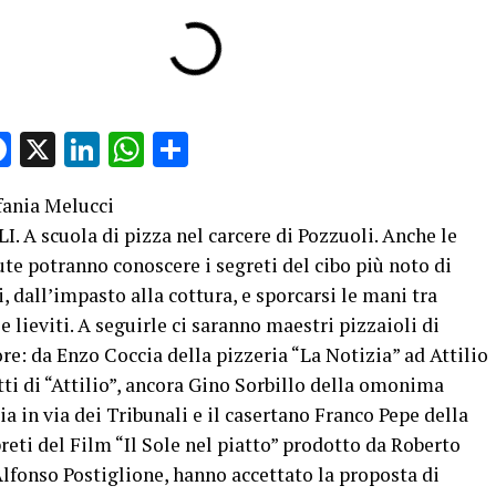
Facebook
X
LinkedIn
WhatsApp
Condividi
fania Melucci
. A scuola di pizza nel carcere di Pozzuoli. Anche le
te potranno conoscere i segreti del cibo più noto di
, dall’impasto alla cottura, e sporcarsi le mani tra
 e lieviti. A seguirle ci saranno maestri pizzaioli di
re: da Enzo Coccia della pizzeria “La Notizia” ad Attilio
ti di “Attilio”, ancora Gino Sorbillo della omonima
ia in via dei Tribunali e il casertano Franco Pepe della
preti del Film “Il Sole nel piatto” prodotto da Roberto
lfonso Postiglione, hanno accettato la proposta di