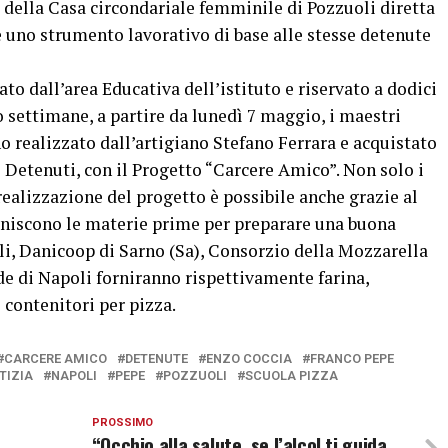
e della Casa circondariale femminile di Pozzuoli diretta
e uno strumento lavorativo di base alle stesse detenute
o dall’area Educativa dell’istituto e riservato a dodici
o settimane, a partire da lunedì 7 maggio, i maestri
no realizzato dall’artigiano Stefano Ferrara e acquistato
i Detenuti, con il Progetto “Carcere Amico”. Non solo i
 realizzazione del progetto è possibile anche grazie al
rniscono le materie prime per preparare una buona
i, Danicoop di Sarno (Sa), Consorzio della Mozzarella
e di Napoli forniranno rispettivamente farina,
contenitori per pizza.
CARCERE AMICO
DETENUTE
ENZO COCCIA
FRANCO PEPE
TIZIA
NAPOLI
PEPE
POZZUOLI
SCUOLA PIZZA
PROSSIMO
“Occhio alla salute, se l’alcol ti guida