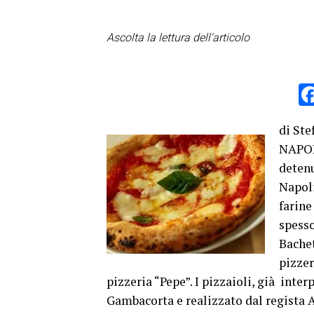
Ascolta la lettura dell'articolo
di Ste
NAPOLI
detenu
Napoli
farine
spesso
Bachet
pizzer
pizzeria “Pepe”. I pizzaioli, già inter
Gambacorta e realizzato dal regista A