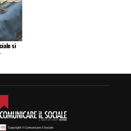
iale si
»