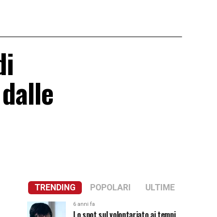
di
 dalle
TRENDING
POPOLARI
ULTIME
6 anni fa
Lo spot sul volontariato ai tempi