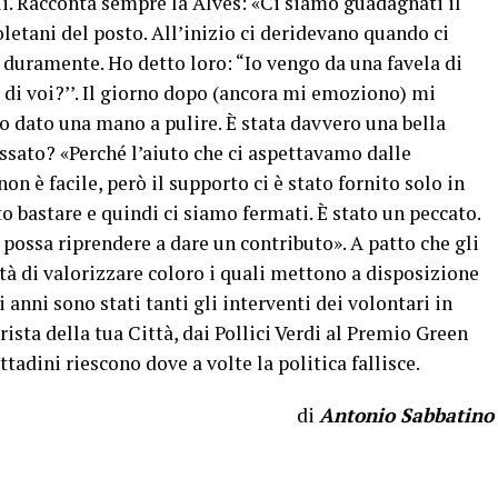
ui. Racconta sempre la Alves: «Ci siamo guadagnati il
letani del posto. All’inizio ci deridevano quando ci
e duramente. Ho detto loro: “Io vengo da una favela di
 di voi?’’. Il giorno dopo (ancora mi emoziono) mi
no dato una mano a pulire. È stata davvero una bella
assato? «Perché l’aiuto che ci aspettavamo dalle
non è facile, però il supporto ci è stato fornito solo in
o bastare e quindi ci siamo fermati. È stato un peccato.
 possa riprendere a dare un contributo». A patto che gli
ità di valorizzare coloro i quali mettono a disposizione
 anni sono stati tanti gli interventi dei volontari in
ista della tua Città, dai Pollici Verdi al Premio Green
ttadini riescono dove a volte la politica fallisce.
di
Antonio Sabbatino