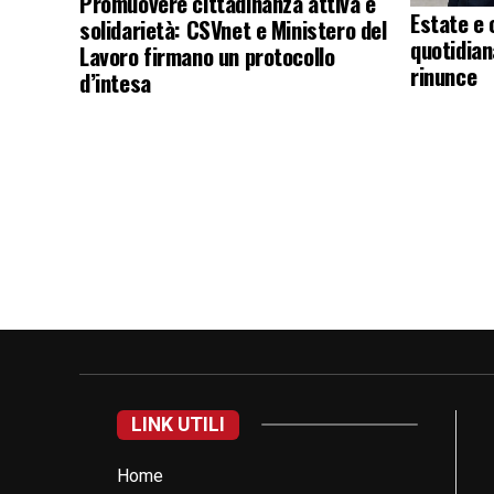
Promuovere cittadinanza attiva e
Estate e 
solidarietà: CSVnet e Ministero del
quotidian
Lavoro firmano un protocollo
rinunce
d’intesa
LINK UTILI
Home