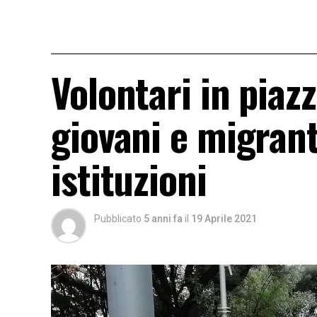
Volontari in piaz
giovani e migrant
istituzioni
Pubblicato
5 anni fa
il
19 Aprile 2021