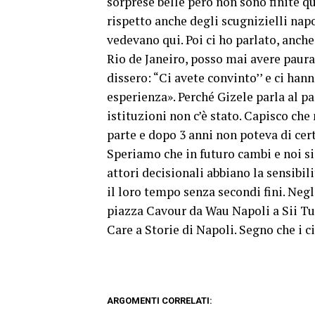
sorprese belle però non sono finite q
rispetto anche degli scugnizielli napo
vedevano qui. Poi ci ho parlato, anch
Rio de Janeiro, posso mai avere paura
dissero: “Ci avete convinto’’ e ci han
esperienza». Perché Gizele parla al p
istituzioni non c’è stato. Capisco che 
parte e dopo 3 anni non poteva di cert
Speriamo che in futuro cambi e noi si
attori decisionali abbiano la sensibil
il loro tempo senza secondi fini. Negli
piazza Cavour da Wau Napoli a Sii Tur
Care a Storie di Napoli. Segno che i ci
ARGOMENTI CORRELATI: