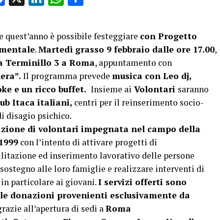
e quest’anno è possibile festeggiare
con Progetto
 mentale
.
Martedì grasso 9 febbraio dalle ore 17.00
,
a Terminillo 3 a Roma
, appuntamento con
hera”.
Il programma prevede
musica con Leo dj,
oke e un ricco buffet.
Insieme ai
Volontari
saranno
lub Itaca italiani,
centri per il reinserimento socio-
i disagio psichico.
azione di volontari impegnata nel campo della
1999
con l’intento di attivare progetti di
ilitazione ed inserimento lavorativo delle persone
 sostegno alle loro famiglie e realizzare interventi di
in particolare ai giovani.
I servizi offerti sono
le donazioni provenienti esclusivamente da
razie all’apertura di sedi a
Roma