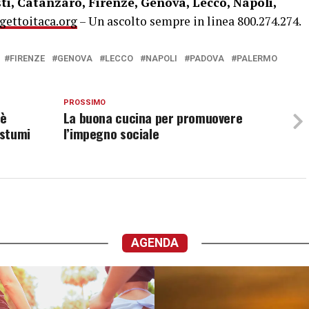
ti,
Catanzaro, Firenze, Genova, Lecco, Napoli,
ettoitaca.org
– Un ascolto sempre in linea 800.274.274.
FIRENZE
GENOVA
LECCO
NAPOLI
PADOVA
PALERMO
PROSSIMO
 è
La buona cucina per promuovere
ostumi
l’impegno sociale
AGENDA