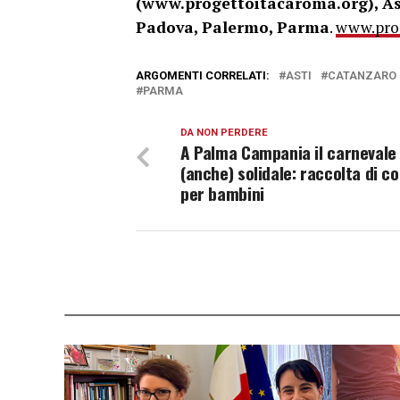
(www.progettoitacaroma.org), As
Padova, Palermo, Parma
.
www.prog
ARGOMENTI CORRELATI:
ASTI
CATANZARO
PARMA
DA NON PERDERE
A Palma Campania il carnevale
(anche) solidale: raccolta di c
per bambini