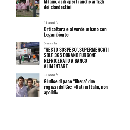
Milano, asili aperti anche ai figli
dei clandestini
11 anni fa
Orticoltura e al verde urbano con
Legambiente
5 anni fa
"RESTO SOSPESO",SUPERMERCATI
SOLE 365 DONANO FURGONE
REFRIGERATO A BANCO
ALIMENTARE
14 anni fa
Giudice di pace “libera” due
ragazzi dal Cie: «Nati in Italia, non
apolidi»