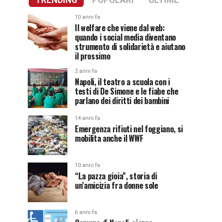
TRENDING
POPOLARI
ULTIME
10 anni fa
Il welfare che viene dal web:
quando i social media diventano
strumento di solidarietà e aiutano
il prossimo
2 anni fa
Napoli, il teatro a scuola con i
testi di De Simone e le fiabe che
parlano dei diritti dei bambini
14 anni fa
Emergenza rifiuti nel foggiano, si
mobilita anche il WWF
10 anni fa
“La pazza gioia”, storia di
un’amicizia fra donne sole
6 anni fa