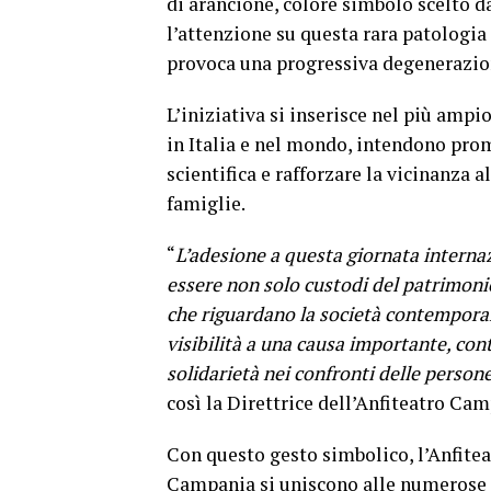
di arancione, colore simbolo scelto d
l’attenzione su questa rara patologia
provoca una progressiva degenerazion
L’iniziativa si inserisce nel più amp
in Italia e nel mondo, intendono pro
scientifica e rafforzare la vicinanza 
famiglie.
“
L’adesione a questa giornata internaz
essere non solo custodi del patrimonio
che riguardano la società contemporan
visibilità a una causa importante, co
solidarietà nei confronti delle person
così la Direttrice dell’Anfiteatro C
Con questo gesto simbolico, l’Anfite
Campania si uniscono alle numerose is