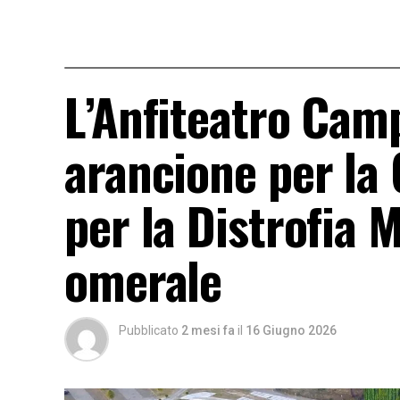
L’Anfiteatro Camp
arancione per la 
per la Distrofia 
omerale
Pubblicato
2 mesi fa
il
16 Giugno 2026