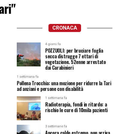
ari"
CRONACA
4 giorni fa
POZZUOLI: per bruciare foglia
secca distrugge 7 ettari di
vegetazione. 52enne arrestato
dai Carabinieri
1 settimana fa
Pollena Trocchia: una mozione per ridurre la Tari
ad anziani e persone con disabilità
1 settimana fa
Radioterapia, fondi in ritardo: a
rischio le cure di 10mila pazienti
3 settimane fa
Ancora caldo estremo, non arriva