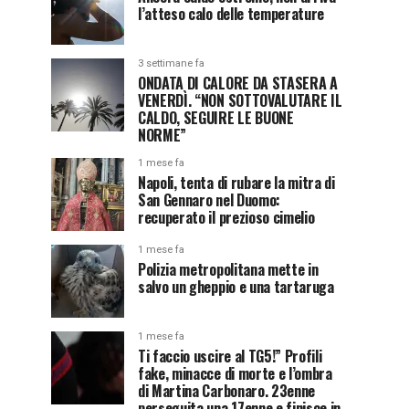
l’atteso calo delle temperature
3 settimane fa
ONDATA DI CALORE DA STASERA A
VENERDÌ. “NON SOTTOVALUTARE IL
CALDO, SEGUIRE LE BUONE
NORME”
1 mese fa
Napoli, tenta di rubare la mitra di
San Gennaro nel Duomo:
recuperato il prezioso cimelio
1 mese fa
Polizia metropolitana mette in
salvo un gheppio e una tartaruga
1 mese fa
Ti faccio uscire al TG5!” Profili
fake, minacce di morte e l’ombra
di Martina Carbonaro. 23enne
perseguita una 17enne e finisce in