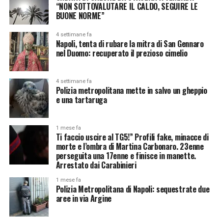
“NON SOTTOVALUTARE IL CALDO, SEGUIRE LE
BUONE NORME”
4 settimane fa
Napoli, tenta di rubare la mitra di San Gennaro
nel Duomo: recuperato il prezioso cimelio
4 settimane fa
Polizia metropolitana mette in salvo un gheppio
e una tartaruga
1 mese fa
Ti faccio uscire al TG5!” Profili fake, minacce di
morte e l’ombra di Martina Carbonaro. 23enne
perseguita una 17enne e finisce in manette.
Arrestato dai Carabinieri
1 mese fa
Polizia Metropolitana di Napoli: sequestrate due
aree in via Argine