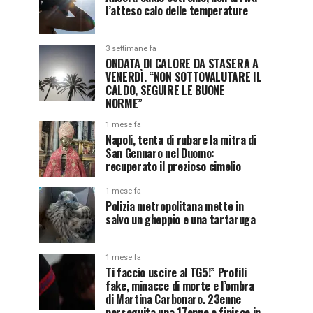
l’atteso calo delle temperature
3 settimane fa
ONDATA DI CALORE DA STASERA A
VENERDÌ. “NON SOTTOVALUTARE IL
CALDO, SEGUIRE LE BUONE
NORME”
1 mese fa
Napoli, tenta di rubare la mitra di
San Gennaro nel Duomo:
recuperato il prezioso cimelio
1 mese fa
Polizia metropolitana mette in
salvo un gheppio e una tartaruga
1 mese fa
Ti faccio uscire al TG5!” Profili
fake, minacce di morte e l’ombra
di Martina Carbonaro. 23enne
perseguita una 17enne e finisce in