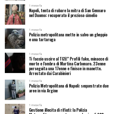
1 mese fa
Napoli, tenta di rubare la mitra di San Gennaro
nel Duomo: recuperato il prezioso cimelio
1 mese fa
Polizia metropolitana mette in salvo un gheppio
e una tartaruga
1 mese fa
Ti faccio uscire al TG5!” Profili fake, minacce di
morte e l’ombra di Martina Carbonaro. 23enne
perseguita una 17enne e finisce in manette.
Arrestato dai Carabinieri
1 mese fa
Polizia Metropolitana di Napoli: sequestrate due
aree in via Argine
1 mese fa
Gestione illecita di rifiuti: la Polizia