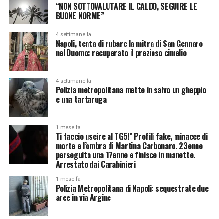
“NON SOTTOVALUTARE IL CALDO, SEGUIRE LE
BUONE NORME”
4 settimane fa
Napoli, tenta di rubare la mitra di San Gennaro
nel Duomo: recuperato il prezioso cimelio
4 settimane fa
Polizia metropolitana mette in salvo un gheppio
e una tartaruga
1 mese fa
Ti faccio uscire al TG5!” Profili fake, minacce di
morte e l’ombra di Martina Carbonaro. 23enne
perseguita una 17enne e finisce in manette.
Arrestato dai Carabinieri
1 mese fa
Polizia Metropolitana di Napoli: sequestrate due
aree in via Argine