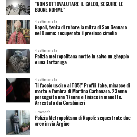
“NON SOTTOVALUTARE IL CALDO, SEGUIRE LE
BUONE NORME”
4 settimane fa
Napoli, tenta di rubare la mitra di San Gennaro
nel Duomo: recuperato il prezioso cimelio
4 settimane fa
Polizia metropolitana mette in salvo un gheppio
e una tartaruga
4 settimane fa
Ti faccio uscire al TG5!” Profili fake, minacce di
morte e l’ombra di Martina Carbonaro. 23enne
perseguita una 17enne e finisce in manette.
Arrestato dai Carabinieri
1 mese fa
Polizia Metropolitana di Napoli: sequestrate due
aree in via Argine