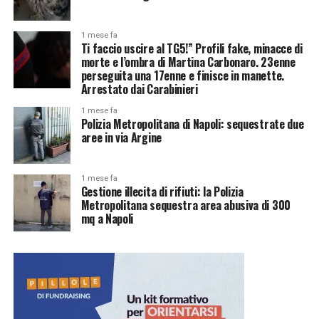
1 mese fa
Ti faccio uscire al TG5!” Profili fake, minacce di
morte e l’ombra di Martina Carbonaro. 23enne
perseguita una 17enne e finisce in manette.
Arrestato dai Carabinieri
1 mese fa
Polizia Metropolitana di Napoli: sequestrate due
aree in via Argine
1 mese fa
Gestione illecita di rifiuti: la Polizia
Metropolitana sequestra area abusiva di 300
mq a Napoli