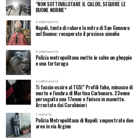
“NON SOTTOVALUTARE IL CALDO, SEGUIRE LE
BUONE NORME”
4 settimane fa
Napoli, tenta di rubare la mitra di San Gennaro
nel Duomo: recuperato il prezioso cimelio
4 settimane fa
Polizia metropolitana mette in salvo un gheppio
e una tartaruga
4 settimane fa
Ti faccio uscire al TG5!” Profili fake, minacce di
morte e l’ombra di Martina Carbonaro. 23enne
perseguita una 17enne e finisce in manette.
Arrestato dai Carabinieri
1 mese fa
Polizia Metropolitana di Napoli: sequestrate due
aree in via Argine