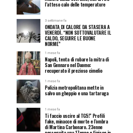
l’atteso calo delle temperature
3 settimane fa
ONDATA DI CALORE DA STASERA A
VENERDÌ. “NON SOTTOVALUTARE IL
CALDO, SEGUIRE LE BUONE
NORME”
1 mese fa
Napoli, tenta di rubare la mitra di
San Gennaro nel Duomo:
recuperato il prezioso cimelio
1 mese fa
Polizia metropolitana mette in
salvo un gheppio e una tartaruga
1 mese fa
Ti faccio uscire al TG5!” Profili
fake, minacce di morte e l’ombra
di Martina Carbonaro. 23enne
perseguita una 17enne e finisce in