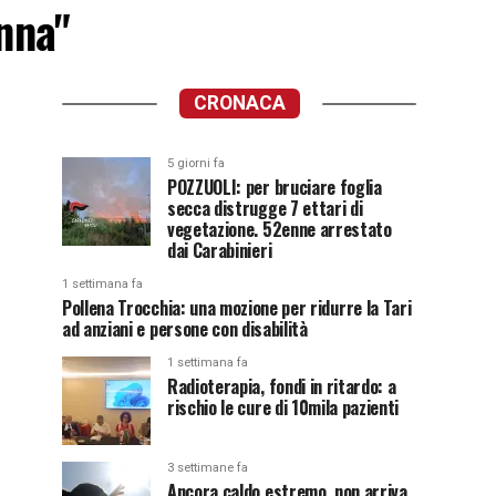
inna"
CRONACA
5 giorni fa
POZZUOLI: per bruciare foglia
secca distrugge 7 ettari di
vegetazione. 52enne arrestato
dai Carabinieri
1 settimana fa
Pollena Trocchia: una mozione per ridurre la Tari
ad anziani e persone con disabilità
1 settimana fa
Radioterapia, fondi in ritardo: a
rischio le cure di 10mila pazienti
3 settimane fa
Ancora caldo estremo, non arriva