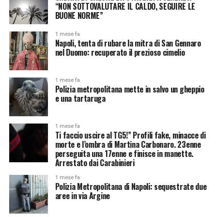
“NON SOTTOVALUTARE IL CALDO, SEGUIRE LE
BUONE NORME”
1 mese fa
Napoli, tenta di rubare la mitra di San Gennaro
nel Duomo: recuperato il prezioso cimelio
1 mese fa
Polizia metropolitana mette in salvo un gheppio
e una tartaruga
1 mese fa
Ti faccio uscire al TG5!” Profili fake, minacce di
morte e l’ombra di Martina Carbonaro. 23enne
perseguita una 17enne e finisce in manette.
Arrestato dai Carabinieri
1 mese fa
Polizia Metropolitana di Napoli: sequestrate due
aree in via Argine