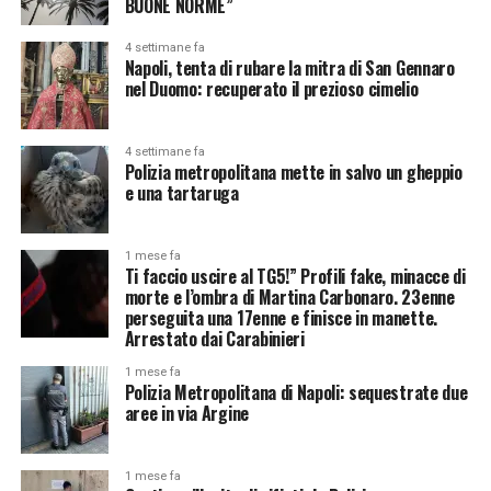
BUONE NORME”
4 settimane fa
Napoli, tenta di rubare la mitra di San Gennaro
nel Duomo: recuperato il prezioso cimelio
4 settimane fa
Polizia metropolitana mette in salvo un gheppio
e una tartaruga
1 mese fa
Ti faccio uscire al TG5!” Profili fake, minacce di
morte e l’ombra di Martina Carbonaro. 23enne
perseguita una 17enne e finisce in manette.
Arrestato dai Carabinieri
1 mese fa
Polizia Metropolitana di Napoli: sequestrate due
aree in via Argine
1 mese fa