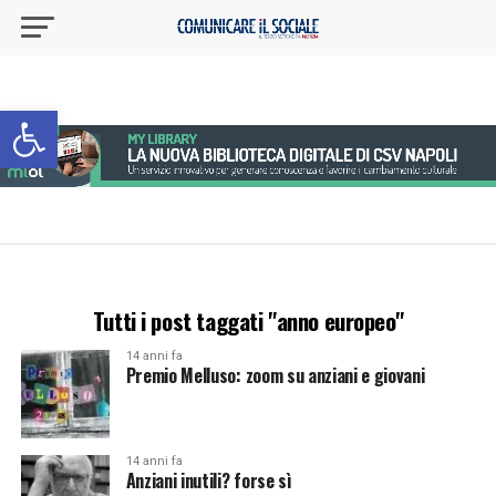
Apri la barra degli strumenti
Tutti i post taggati "anno europeo"
14 anni fa
Premio Melluso: zoom su anziani e giovani
14 anni fa
Anziani inutili? forse sì