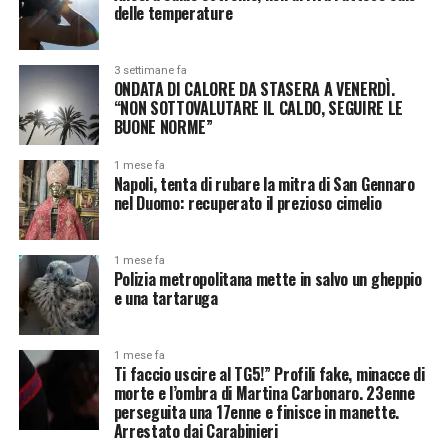
delle temperature
3 settimane fa
ONDATA DI CALORE DA STASERA A VENERDÌ.
“NON SOTTOVALUTARE IL CALDO, SEGUIRE LE
BUONE NORME”
1 mese fa
Napoli, tenta di rubare la mitra di San Gennaro
nel Duomo: recuperato il prezioso cimelio
1 mese fa
Polizia metropolitana mette in salvo un gheppio
e una tartaruga
1 mese fa
Ti faccio uscire al TG5!” Profili fake, minacce di
morte e l’ombra di Martina Carbonaro. 23enne
perseguita una 17enne e finisce in manette.
Arrestato dai Carabinieri