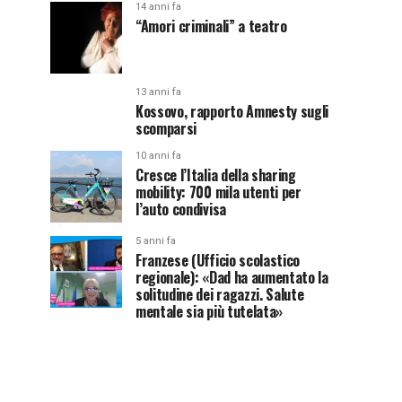
14 anni fa
“Amori criminali” a teatro
13 anni fa
Kossovo, rapporto Amnesty sugli
scomparsi
10 anni fa
Cresce l’Italia della sharing
mobility: 700 mila utenti per
l’auto condivisa
5 anni fa
Franzese (Ufficio scolastico
regionale): «Dad ha aumentato la
solitudine dei ragazzi. Salute
mentale sia più tutelata»