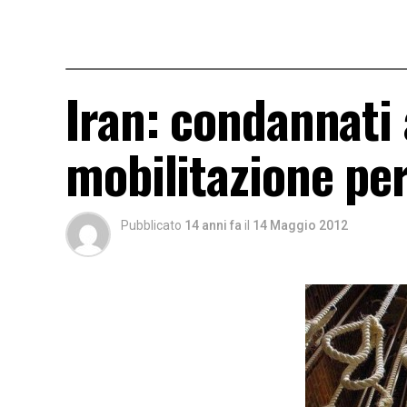
Iran: condannati 
mobilitazione per
Pubblicato
14 anni fa
il
14 Maggio 2012