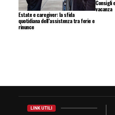
Consigli 
vacanza
Estate e caregiver: la sfida
quotidiana dell’assistenza tra ferie e
rinunce
LINK UTILI