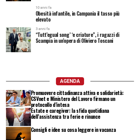
10 anni fa
Obesità infantile, in Campania il tasso più
elevato
3 anni fa
“Tutt’egual song’ ‘e criature”, i ragazzi di
Scampia in un’opera di Oliviero Toscani
AGENDA
Promuovere cittadinanza attiva e solidarietà:
CSVnet e Ministero del Lavoro firmano un
protocollo d’intesa
Estate e caregiver: la sfida quotidiana
dell’assistenza tra ferie e rinunce
Consigli e idee su cosa leggere in vacanza