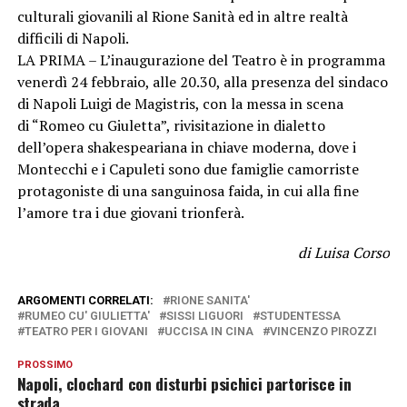
culturali giovanili al Rione Sanità ed in altre realtà
difficili di Napoli.
LA PRIMA – L’inaugurazione del Teatro è in programma
venerdì 24 febbraio, alle 20.30, alla presenza del sindaco
di Napoli Luigi de Magistris, con la messa in scena
di “Romeo cu Giuletta”, rivisitazione in dialetto
dell’opera shakespeariana in chiave moderna, dove i
Montecchi e i Capuleti sono due famiglie camorriste
protagoniste di una sanguinosa faida, in cui alla fine
l’amore tra i due giovani trionferà.
di Luisa Corso
ARGOMENTI CORRELATI:
RIONE SANITA'
RUMEO CU' GIULIETTA'
SISSI LIGUORI
STUDENTESSA
TEATRO PER I GIOVANI
UCCISA IN CINA
VINCENZO PIROZZI
PROSSIMO
Napoli, clochard con disturbi psichici partorisce in
strada