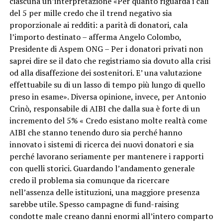
ciascuna un’interpretazione «Per quanto riguarda i cali
del 5 per mille credo che il trend negativo sia
proporzionale ai redditi: a parità di donatori, cala
l’importo destinato – afferma Angelo Colombo,
Presidente di Aspem ONG – Per i donatori privati non
saprei dire se il dato che registriamo sia dovuto alla crisi
od alla disaffezione dei sostenitori. E’ una valutazione
effettuabile su di un lasso di tempo più lungo di quello
preso in esame». Diversa opinione, invece, per Antonio
Crinò, responsabile di AIBI che dalla sua è forte di un
incremento del 5% « Credo esistano molte realtà come
AIBI che stanno tenendo duro sia perché hanno
innovato i sistemi di ricerca dei nuovi donatori e sia
perché lavorano seriamente per mantenere i rapporti
con quelli storici. Guardando l’andamento generale
credo il problema sia comunque da ricercare
nell’assenza delle istituzioni, una maggiore presenza
sarebbe utile. Spesso campagne di fund-raising
condotte male creano danni enormi all’intero comparto