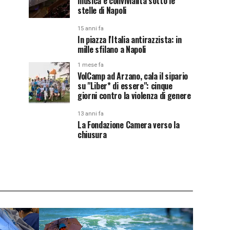
musica e convivialità sotto le
stelle di Napoli
15 anni fa
In piazza l'Italia antirazzista: in
mille sfilano a Napoli
1 mese fa
VolCamp ad Arzano, cala il sipario
su "Liber* di essere": cinque
giorni contro la violenza di genere
13 anni fa
La Fondazione Camera verso la
chiusura