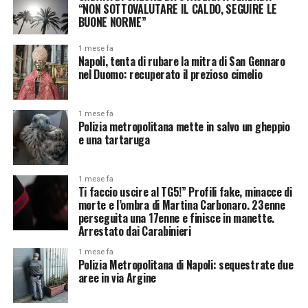
“NON SOTTOVALUTARE IL CALDO, SEGUIRE LE
BUONE NORME”
1 mese fa
Napoli, tenta di rubare la mitra di San Gennaro
nel Duomo: recuperato il prezioso cimelio
1 mese fa
Polizia metropolitana mette in salvo un gheppio
e una tartaruga
1 mese fa
Ti faccio uscire al TG5!” Profili fake, minacce di
morte e l’ombra di Martina Carbonaro. 23enne
perseguita una 17enne e finisce in manette.
Arrestato dai Carabinieri
1 mese fa
Polizia Metropolitana di Napoli: sequestrate due
aree in via Argine