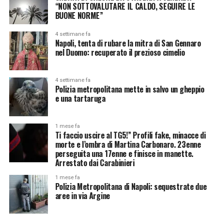
“NON SOTTOVALUTARE IL CALDO, SEGUIRE LE
BUONE NORME”
4 settimane fa
Napoli, tenta di rubare la mitra di San Gennaro
nel Duomo: recuperato il prezioso cimelio
4 settimane fa
Polizia metropolitana mette in salvo un gheppio
e una tartaruga
1 mese fa
Ti faccio uscire al TG5!” Profili fake, minacce di
morte e l’ombra di Martina Carbonaro. 23enne
perseguita una 17enne e finisce in manette.
Arrestato dai Carabinieri
1 mese fa
Polizia Metropolitana di Napoli: sequestrate due
aree in via Argine