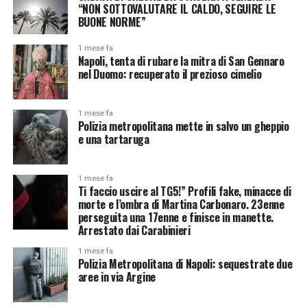
“NON SOTTOVALUTARE IL CALDO, SEGUIRE LE
BUONE NORME”
1 mese fa
Napoli, tenta di rubare la mitra di San Gennaro
nel Duomo: recuperato il prezioso cimelio
1 mese fa
Polizia metropolitana mette in salvo un gheppio
e una tartaruga
1 mese fa
Ti faccio uscire al TG5!” Profili fake, minacce di
morte e l’ombra di Martina Carbonaro. 23enne
perseguita una 17enne e finisce in manette.
Arrestato dai Carabinieri
1 mese fa
Polizia Metropolitana di Napoli: sequestrate due
aree in via Argine