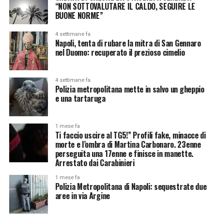
“NON SOTTOVALUTARE IL CALDO, SEGUIRE LE
BUONE NORME”
4 settimane fa
Napoli, tenta di rubare la mitra di San Gennaro
nel Duomo: recuperato il prezioso cimelio
4 settimane fa
Polizia metropolitana mette in salvo un gheppio
e una tartaruga
1 mese fa
Ti faccio uscire al TG5!” Profili fake, minacce di
morte e l’ombra di Martina Carbonaro. 23enne
perseguita una 17enne e finisce in manette.
Arrestato dai Carabinieri
1 mese fa
Polizia Metropolitana di Napoli: sequestrate due
aree in via Argine