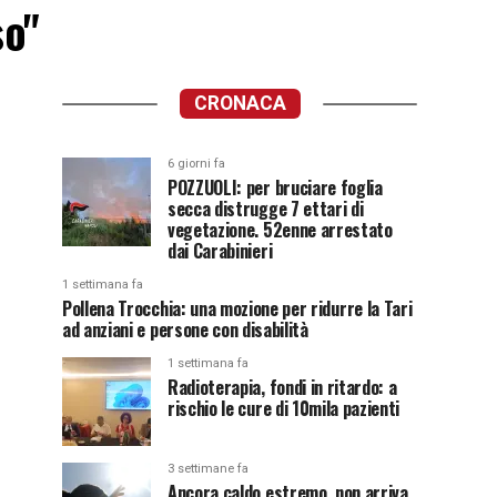
so"
CRONACA
6 giorni fa
POZZUOLI: per bruciare foglia
secca distrugge 7 ettari di
vegetazione. 52enne arrestato
dai Carabinieri
1 settimana fa
Pollena Trocchia: una mozione per ridurre la Tari
ad anziani e persone con disabilità
1 settimana fa
Radioterapia, fondi in ritardo: a
rischio le cure di 10mila pazienti
3 settimane fa
Ancora caldo estremo, non arriva