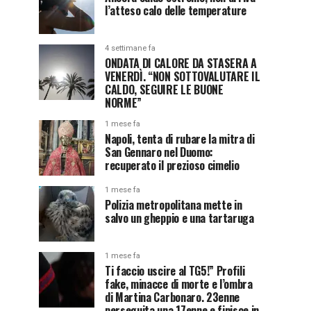
l’atteso calo delle temperature
4 settimane fa
ONDATA DI CALORE DA STASERA A
VENERDÌ. “NON SOTTOVALUTARE IL
CALDO, SEGUIRE LE BUONE
NORME”
1 mese fa
Napoli, tenta di rubare la mitra di
San Gennaro nel Duomo:
recuperato il prezioso cimelio
1 mese fa
Polizia metropolitana mette in
salvo un gheppio e una tartaruga
1 mese fa
Ti faccio uscire al TG5!” Profili
fake, minacce di morte e l’ombra
di Martina Carbonaro. 23enne
perseguita una 17enne e finisce in