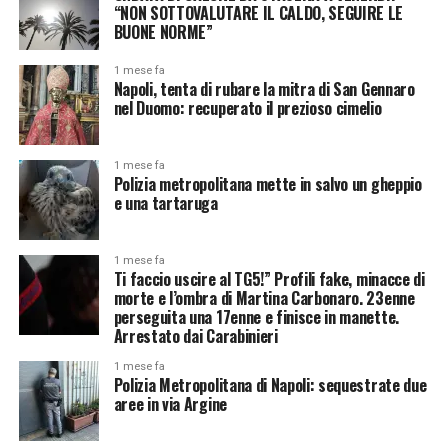
“NON SOTTOVALUTARE IL CALDO, SEGUIRE LE
BUONE NORME”
1 mese fa
Napoli, tenta di rubare la mitra di San Gennaro
nel Duomo: recuperato il prezioso cimelio
1 mese fa
Polizia metropolitana mette in salvo un gheppio
e una tartaruga
1 mese fa
Ti faccio uscire al TG5!” Profili fake, minacce di
morte e l’ombra di Martina Carbonaro. 23enne
perseguita una 17enne e finisce in manette.
Arrestato dai Carabinieri
1 mese fa
Polizia Metropolitana di Napoli: sequestrate due
aree in via Argine