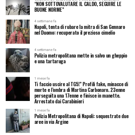
“NON SOTTOVALUTARE IL CALDO, SEGUIRE LE
BUONE NORME”
4 settimane fa
Napoli, tenta di rubare la mitra di San Gennaro
nel Duomo: recuperato il prezioso cimelio
4 settimane fa
Polizia metropolitana mette in salvo un gheppio
e una tartaruga
1 mese fa
Ti faccio uscire al TG5!” Profili fake, minacce di
morte e l’ombra di Martina Carbonaro. 23enne
perseguita una 17enne e finisce in manette.
Arrestato dai Carabinieri
1 mese fa
Polizia Metropolitana di Napoli: sequestrate due
aree in via Argine