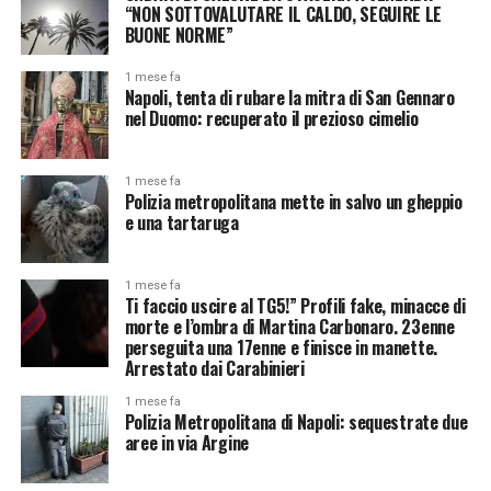
“NON SOTTOVALUTARE IL CALDO, SEGUIRE LE
BUONE NORME”
1 mese fa
Napoli, tenta di rubare la mitra di San Gennaro
nel Duomo: recuperato il prezioso cimelio
1 mese fa
Polizia metropolitana mette in salvo un gheppio
e una tartaruga
1 mese fa
Ti faccio uscire al TG5!” Profili fake, minacce di
morte e l’ombra di Martina Carbonaro. 23enne
perseguita una 17enne e finisce in manette.
Arrestato dai Carabinieri
1 mese fa
Polizia Metropolitana di Napoli: sequestrate due
aree in via Argine