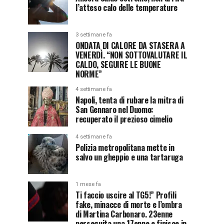
l’atteso calo delle temperature
3 settimane fa
ONDATA DI CALORE DA STASERA A
VENERDÌ. “NON SOTTOVALUTARE IL
CALDO, SEGUIRE LE BUONE
NORME”
4 settimane fa
Napoli, tenta di rubare la mitra di
San Gennaro nel Duomo:
recuperato il prezioso cimelio
4 settimane fa
Polizia metropolitana mette in
salvo un gheppio e una tartaruga
1 mese fa
Ti faccio uscire al TG5!” Profili
fake, minacce di morte e l’ombra
di Martina Carbonaro. 23enne
perseguita una 17enne e finisce in