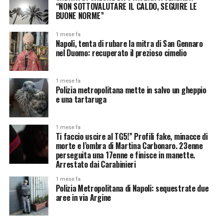
“NON SOTTOVALUTARE IL CALDO, SEGUIRE LE
BUONE NORME”
1 mese fa
Napoli, tenta di rubare la mitra di San Gennaro
nel Duomo: recuperato il prezioso cimelio
1 mese fa
Polizia metropolitana mette in salvo un gheppio
e una tartaruga
1 mese fa
Ti faccio uscire al TG5!” Profili fake, minacce di
morte e l’ombra di Martina Carbonaro. 23enne
perseguita una 17enne e finisce in manette.
Arrestato dai Carabinieri
1 mese fa
Polizia Metropolitana di Napoli: sequestrate due
aree in via Argine