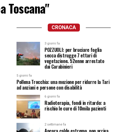
pa Toscana"
CRONACA
3 giorni fa
POZZUOLI: per bruciare foglia
secca distrugge 7 ettari di
vegetazione. 52enne arrestato
dai Carabinieri
5 giorni fa
Pollena Trocchia: una mozione per ridurre la Tari
ad anziani e persone con disabilità
6 giorni fa
Radioterapia, fondi in ritardo: a
rischio le cure di 10mila pazienti
2 settimane fa
Ancora caldo estremo, non arriva