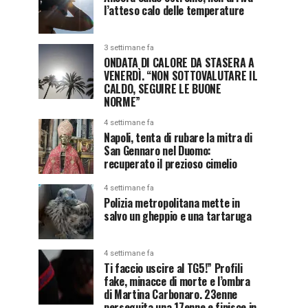
l’atteso calo delle temperature
3 settimane fa
ONDATA DI CALORE DA STASERA A
VENERDÌ. “NON SOTTOVALUTARE IL
CALDO, SEGUIRE LE BUONE
NORME”
4 settimane fa
Napoli, tenta di rubare la mitra di
San Gennaro nel Duomo:
recuperato il prezioso cimelio
4 settimane fa
Polizia metropolitana mette in
salvo un gheppio e una tartaruga
4 settimane fa
Ti faccio uscire al TG5!” Profili
fake, minacce di morte e l’ombra
di Martina Carbonaro. 23enne
perseguita una 17enne e finisce in