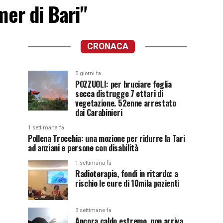
mer di Bari"
CRONACA
5 giorni fa
POZZUOLI: per bruciare foglia
secca distrugge 7 ettari di
vegetazione. 52enne arrestato
dai Carabinieri
1 settimana fa
Pollena Trocchia: una mozione per ridurre la Tari
ad anziani e persone con disabilità
1 settimana fa
Radioterapia, fondi in ritardo: a
rischio le cure di 10mila pazienti
3 settimane fa
Ancora caldo estremo, non arriva