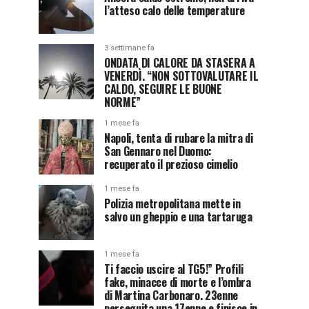
l’atteso calo delle temperature
3 settimane fa
ONDATA DI CALORE DA STASERA A
VENERDÌ. “NON SOTTOVALUTARE IL
CALDO, SEGUIRE LE BUONE
NORME”
1 mese fa
Napoli, tenta di rubare la mitra di
San Gennaro nel Duomo:
recuperato il prezioso cimelio
1 mese fa
Polizia metropolitana mette in
salvo un gheppio e una tartaruga
1 mese fa
Ti faccio uscire al TG5!” Profili
fake, minacce di morte e l’ombra
di Martina Carbonaro. 23enne
perseguita una 17enne e finisce in