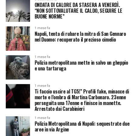
ONDATA DI CALORE DA STASERA A VENERDÌ.
“NON SOTTOVALUTARE IL CALDO, SEGUIRE LE
BUONE NORME”
1 mese fa
Napoli, tenta di rubare la mitra di San Gennaro
nel Duomo: recuperato il prezioso cimelio
1 mese fa
Polizia metropolitana mette in salvo un gheppio
e una tartaruga
1 mese fa
Ti faccio uscire al TG5!” Profili fake, minacce di
morte e l’ombra di Martina Carbonaro. 23enne
perseguita una 17enne e finisce in manette.
Arrestato dai Carabinieri
1 mese fa
Polizia Metropolitana di Napoli: sequestrate due
aree in via Argine