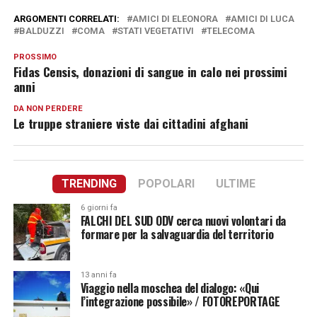
ARGOMENTI CORRELATI:
AMICI DI ELEONORA
AMICI DI LUCA
BALDUZZI
COMA
STATI VEGETATIVI
TELECOMA
PROSSIMO
Fidas Censis, donazioni di sangue in calo nei prossimi
anni
DA NON PERDERE
Le truppe straniere viste dai cittadini afghani
TRENDING
POPOLARI
ULTIME
6 giorni fa
FALCHI DEL SUD ODV cerca nuovi volontari da
formare per la salvaguardia del territorio
13 anni fa
Viaggio nella moschea del dialogo: «Qui
l’integrazione possibile» / FOTOREPORTAGE