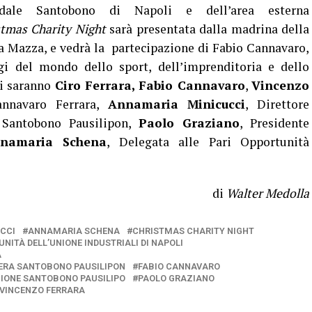
pedale Santobono di Napoli e dell’area esterna
stmas Charity Night
sarà presentata dalla madrina della
 Mazza, e vedrà la partecipazione di Fabio Cannavaro,
gi del mondo dello sport, dell’imprenditoria e dello
ci saranno
Ciro Ferrara, Fabio Cannavaro
,
Vincenzo
nnavaro Ferrara,
Annamaria Minicucci
, Direttore
a Santobono Pausilipon,
Paolo Graziano
, Presidente
namaria Schena
, Delegata alle Pari Opportunità
di
Walter Medolla
CCI
ANNAMARIA SCHENA
CHRISTMAS CHARITY NIGHT
NITÀ DELL’UNIONE INDUSTRIALI DI NAPOLI
A
IERA SANTOBONO PAUSILIPON
FABIO CANNAVARO
IONE SANTOBONO PAUSILIPO
PAOLO GRAZIANO
VINCENZO FERRARA