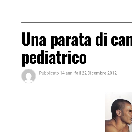
Una parata di cam
pediatrico
Pubblicato
14 anni fa
il
22 Dicembre 2012