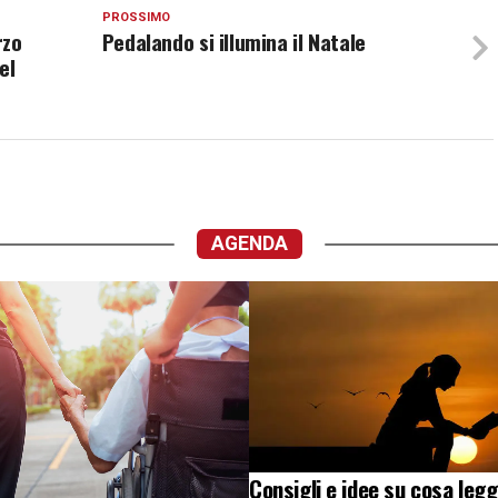
PROSSIMO
rzo
Pedalando si illumina il Natale
el
AGENDA
Consigli e idee su cosa legg