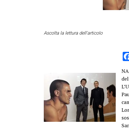
Ascolta la lettura dell'articolo
NA
del
L’U
Pa
ca
Lon
so
San