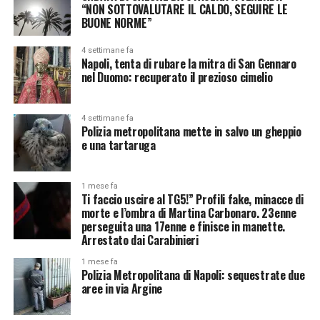
“NON SOTTOVALUTARE IL CALDO, SEGUIRE LE
BUONE NORME”
4 settimane fa
Napoli, tenta di rubare la mitra di San Gennaro
nel Duomo: recuperato il prezioso cimelio
4 settimane fa
Polizia metropolitana mette in salvo un gheppio
e una tartaruga
1 mese fa
Ti faccio uscire al TG5!” Profili fake, minacce di
morte e l’ombra di Martina Carbonaro. 23enne
perseguita una 17enne e finisce in manette.
Arrestato dai Carabinieri
1 mese fa
Polizia Metropolitana di Napoli: sequestrate due
aree in via Argine