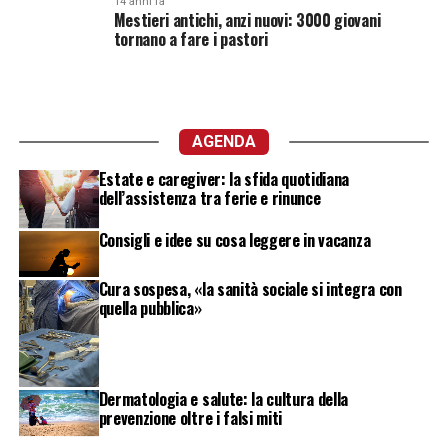
14 anni fa
Mestieri antichi, anzi nuovi: 3000 giovani
tornano a fare i pastori
AGENDA
Estate e caregiver: la sfida quotidiana
dell’assistenza tra ferie e rinunce
Consigli e idee su cosa leggere in vacanza
Cura sospesa, «la sanità sociale si integra con
quella pubblica»
Dermatologia e salute: la cultura della
prevenzione oltre i falsi miti