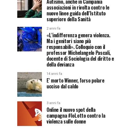
Autismo, anche in Campania
associazioni in rivolta contro le
nuove linee guida dell’Istituto
superiore della Sanità
2 anni fa
«L’indifferenza genera violenza.
Ma i genitori siano più
responsabili». Colloquio con il
professor Michelangelo Pascali,
docente di Sociologia del diritto e
della devianza
14 anni fa
E' morto Winner, l'orso polare
ucciso dal caldo
3 anni fa
Online il nuovo spot della
campagna #IoLotto contro la
violenza sulle donne