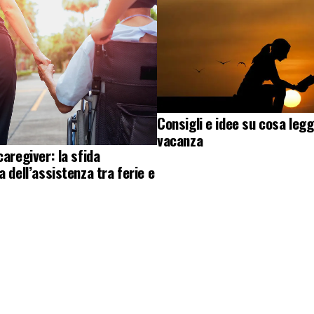
Consigli e idee su cosa legg
vacanza
caregiver: la sfida
a dell’assistenza tra ferie e