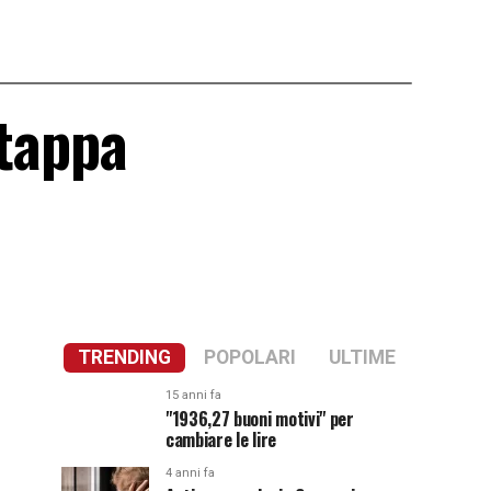
 tappa
TRENDING
POPOLARI
ULTIME
15 anni fa
"1936,27 buoni motivi" per
cambiare le lire
4 anni fa