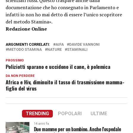
scienziati russi. Questo traspare anche dalla
documentazione che ho consegnato in Parlamento e
infatti io non ho mai detto di essere l’unico scopritore
del metodo Stamina».
Redazione Online
ARGOMENTI CORRELATI:
AIFA
DAVIDE VANNONI
METODO STAMINA
NATURE
STAMINALI
PROSSIMO
Poliziotti sparano e uccidono il cane, è polemica
DA NON PERDERE
Africa e Hiv, diminuito il tasso di trasmissione mamma-
figlio del virus
TRENDING
POPOLARI
ULTIME
14 anni fa
Due mamme per un bambino. Anche l'ospedale