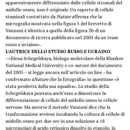
apparentemente differenziate dalle cellule stromali del
midollo osseo, non è originale. Un esperto di cellule
staminali contattato da
Nature
afferma che la
micrografia mostrata nella figura 3 del brevetto di
Vannoni è identica a quello della figura 2b di un
documento di ricerca pubblicato nel 2003 da un team
russo e ucraino».
L’AUTRICE DELLO STUDIO RUSSO E UCRAINO
–
«Elena Schegelskaya, biologo molecolare della Kharkov
National Medical University e co-autore del documento
del 2003 – si legge ancora sull’articolo on line – ha
confermato a
Nature
che la fotografia» in questione «è
stata prodotta dalla sua squadra». Lo studio della
Schegelskaya puntava anch’esso a dimostrare la
differenziazione di cellule del midollo osseo in cellule
nervose. Ma mentre il metodo Vannoni dice che la
trasformazione avviene incubando la coltura di cellule di
midollo osseo per due ore in una soluzione a 18
micromolari di acido retinoico dissolto in etanolo, lo