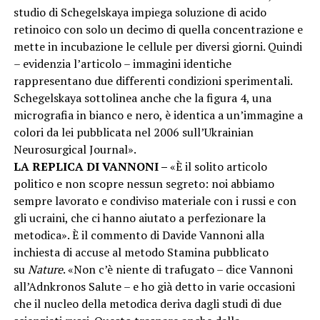
studio di Schegelskaya impiega soluzione di acido
retinoico con solo un decimo di quella concentrazione e
mette in incubazione le cellule per diversi giorni. Quindi
– evidenzia l’articolo – immagini identiche
rappresentano due differenti condizioni sperimentali.
Schegelskaya sottolinea anche che la figura 4, una
micrografia in bianco e nero, è identica a un’immagine a
colori da lei pubblicata nel 2006 sull’Ukrainian
Neurosurgical Journal».
LA REPLICA DI VANNONI –
«È il solito articolo
politico e non scopre nessun segreto: noi abbiamo
sempre lavorato e condiviso materiale con i russi e con
gli ucraini, che ci hanno aiutato a perfezionare la
metodica». È il commento di Davide Vannoni alla
inchiesta di accuse al metodo Stamina pubblicato
su
Nature
. «Non c’è niente di trafugato – dice Vannoni
all’Adnkronos Salute – e ho già detto in varie occasioni
che il nucleo della metodica deriva dagli studi di due