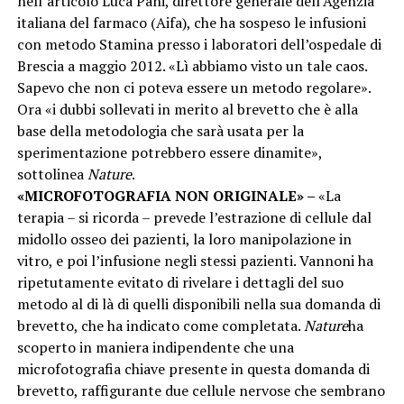
nell’articolo Luca Pani, direttore generale dell’Agenzia
italiana del farmaco (Aifa), che ha sospeso le infusioni
con metodo Stamina presso i laboratori dell’ospedale di
Brescia a maggio 2012. «Lì abbiamo visto un tale caos.
Sapevo che non ci poteva essere un metodo regolare».
Ora «i dubbi sollevati in merito al brevetto che è alla
base della metodologia che sarà usata per la
sperimentazione potrebbero essere dinamite»,
sottolinea
Nature
.
«MICROFOTOGRAFIA NON ORIGINALE» –
«La
terapia – si ricorda – prevede l’estrazione di cellule dal
midollo osseo dei pazienti, la loro manipolazione in
vitro, e poi l’infusione negli stessi pazienti. Vannoni ha
ripetutamente evitato di rivelare i dettagli del suo
metodo al di là di quelli disponibili nella sua domanda di
brevetto, che ha indicato come completata.
Nature
ha
scoperto in maniera indipendente che una
microfotografia chiave presente in questa domanda di
brevetto, raffigurante due cellule nervose che sembrano