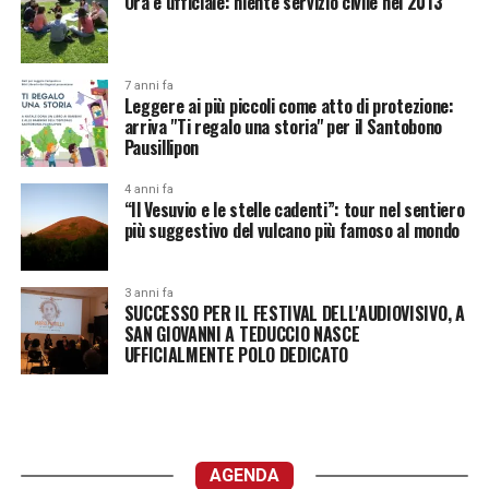
Ora è ufficiale: niente servizio civile nel 2013
7 anni fa
Leggere ai più piccoli come atto di protezione:
arriva "Ti regalo una storia" per il Santobono
Pausillipon
4 anni fa
“Il Vesuvio e le stelle cadenti”: tour nel sentiero
più suggestivo del vulcano più famoso al mondo
3 anni fa
SUCCESSO PER IL FESTIVAL DELL'AUDIOVISIVO, A
SAN GIOVANNI A TEDUCCIO NASCE
UFFICIALMENTE POLO DEDICATO
AGENDA