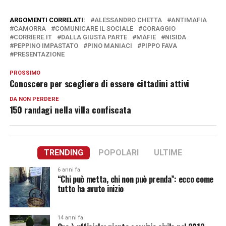
ARGOMENTI CORRELATI:
ALESSANDRO CHETTA
ANTIMAFIA
CAMORRA
COMUNICARE IL SOCIALE
CORAGGIO
CORRIERE.IT
DALLA GIUSTA PARTE
MAFIE
NISIDA
PEPPINO IMPASTATO
PINO MANIACI
PIPPO FAVA
PRESENTAZIONE
PROSSIMO
Conoscere per scegliere di essere cittadini attivi
DA NON PERDERE
150 randagi nella villa confiscata
TRENDING
POPOLARI
ULTIME
6 anni fa
“Chi può metta, chi non può prenda”: ecco come
tutto ha avuto inizio
14 anni fa