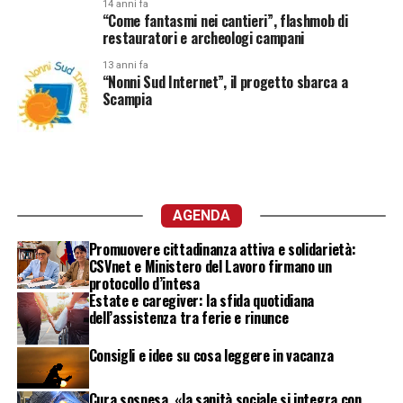
14 anni fa
“Come fantasmi nei cantieri”, flashmob di
restauratori e archeologi campani
13 anni fa
“Nonni Sud Internet”, il progetto sbarca a
Scampia
AGENDA
Promuovere cittadinanza attiva e solidarietà:
CSVnet e Ministero del Lavoro firmano un
protocollo d’intesa
Estate e caregiver: la sfida quotidiana
dell’assistenza tra ferie e rinunce
Consigli e idee su cosa leggere in vacanza
Cura sospesa, «la sanità sociale si integra con