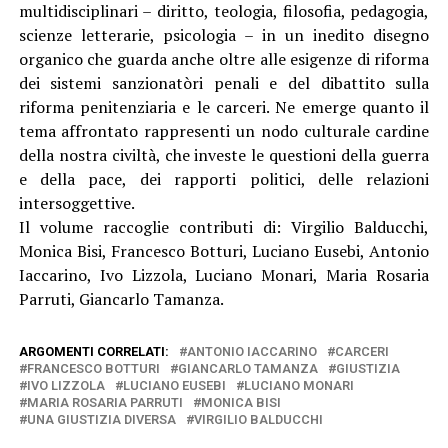
multidisciplinari – diritto, teologia, filosofia, pedagogia,
scienze letterarie, psicologia – in un inedito disegno
organico che guarda anche oltre alle esigenze di riforma
dei sistemi sanzionatòri penali e del dibattito sulla
riforma penitenziaria e le carceri. Ne emerge quanto il
tema affrontato rappresenti un nodo culturale cardine
della nostra civiltà, che investe le questioni della guerra
e della pace, dei rapporti politici, delle relazioni
intersoggettive.
Il volume raccoglie contributi di: Virgilio Balducchi,
Monica Bisi, Francesco Botturi, Luciano Eusebi, Antonio
Iaccarino, Ivo Lizzola, Luciano Monari, Maria Rosaria
Parruti, Giancarlo Tamanza.
ARGOMENTI CORRELATI:
ANTONIO IACCARINO
CARCERI
FRANCESCO BOTTURI
GIANCARLO TAMANZA
GIUSTIZIA
IVO LIZZOLA
LUCIANO EUSEBI
LUCIANO MONARI
MARIA ROSARIA PARRUTI
MONICA BISI
UNA GIUSTIZIA DIVERSA
VIRGILIO BALDUCCHI