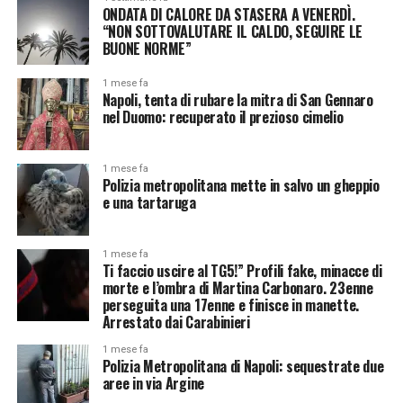
ONDATA DI CALORE DA STASERA A VENERDÌ.
“NON SOTTOVALUTARE IL CALDO, SEGUIRE LE
BUONE NORME”
1 mese fa
Napoli, tenta di rubare la mitra di San Gennaro
nel Duomo: recuperato il prezioso cimelio
1 mese fa
Polizia metropolitana mette in salvo un gheppio
e una tartaruga
1 mese fa
Ti faccio uscire al TG5!” Profili fake, minacce di
morte e l’ombra di Martina Carbonaro. 23enne
perseguita una 17enne e finisce in manette.
Arrestato dai Carabinieri
1 mese fa
Polizia Metropolitana di Napoli: sequestrate due
aree in via Argine