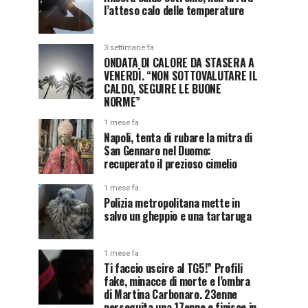
l’atteso calo delle temperature
3 settimane fa
ONDATA DI CALORE DA STASERA A
VENERDÌ. “NON SOTTOVALUTARE IL
CALDO, SEGUIRE LE BUONE
NORME”
1 mese fa
Napoli, tenta di rubare la mitra di
San Gennaro nel Duomo:
recuperato il prezioso cimelio
1 mese fa
Polizia metropolitana mette in
salvo un gheppio e una tartaruga
1 mese fa
Ti faccio uscire al TG5!” Profili
fake, minacce di morte e l’ombra
di Martina Carbonaro. 23enne
perseguita una 17enne e finisce in