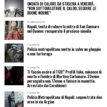
ONDATA DI CALORE DA STASERA A VENERDÌ.
“NON SOTTOVALUTARE IL CALDO, SEGUIRE LE
BUONE NORME”
4 settimane fa
Napoli, tenta di rubare la mitra di San Gennaro
nel Duomo: recuperato il prezioso cimelio
1 mese fa
Polizia metropolitana mette in salvo un gheppio
e una tartaruga
1 mese fa
Ti faccio uscire al TG5!” Profili fake, minacce di
morte e l’ombra di Martina Carbonaro. 23enne
perseguita una 17enne e finisce in manette.
Arrestato dai Carabinieri
1 mese fa
Polizia Metropolitana di Napoli: sequestrate due
aree in via Argine