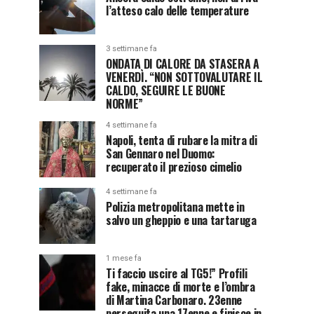
l’atteso calo delle temperature
3 settimane fa
ONDATA DI CALORE DA STASERA A
VENERDÌ. “NON SOTTOVALUTARE IL
CALDO, SEGUIRE LE BUONE
NORME”
4 settimane fa
Napoli, tenta di rubare la mitra di
San Gennaro nel Duomo:
recuperato il prezioso cimelio
4 settimane fa
Polizia metropolitana mette in
salvo un gheppio e una tartaruga
1 mese fa
Ti faccio uscire al TG5!” Profili
fake, minacce di morte e l’ombra
di Martina Carbonaro. 23enne
perseguita una 17enne e finisce in