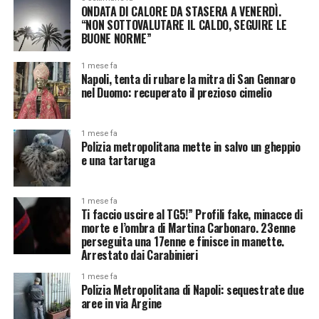
ONDATA DI CALORE DA STASERA A VENERDÌ.
“NON SOTTOVALUTARE IL CALDO, SEGUIRE LE
BUONE NORME”
1 mese fa
Napoli, tenta di rubare la mitra di San Gennaro
nel Duomo: recuperato il prezioso cimelio
1 mese fa
Polizia metropolitana mette in salvo un gheppio
e una tartaruga
1 mese fa
Ti faccio uscire al TG5!” Profili fake, minacce di
morte e l’ombra di Martina Carbonaro. 23enne
perseguita una 17enne e finisce in manette.
Arrestato dai Carabinieri
1 mese fa
Polizia Metropolitana di Napoli: sequestrate due
aree in via Argine