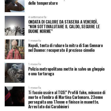
delle temperature
4 settimane fa
ONDATA DI CALORE DA STASERA A VENERDÌ.
“NON SOTTOVALUTARE IL CALDO, SEGUIRE LE
BUONE NORME”
1 mese fa
Napoli, tenta di rubare la mitra di San Gennaro
nel Duomo: recuperato il prezioso cimelio
1 mese fa
Polizia metropolitana mette in salvo un gheppio
e una tartaruga
1 mese fa
Ti faccio uscire al TG5!” Profili fake, minacce di
morte e l’ombra di Martina Carbonaro. 23enne
perseguita una 17enne e finisce in manette.
Arrestato dai Carabinieri