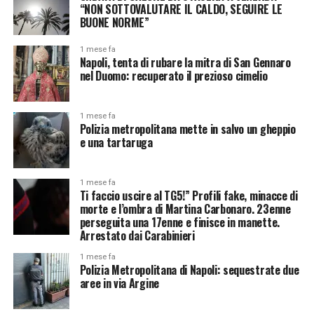
“NON SOTTOVALUTARE IL CALDO, SEGUIRE LE
BUONE NORME”
1 mese fa
Napoli, tenta di rubare la mitra di San Gennaro
nel Duomo: recuperato il prezioso cimelio
1 mese fa
Polizia metropolitana mette in salvo un gheppio
e una tartaruga
1 mese fa
Ti faccio uscire al TG5!” Profili fake, minacce di
morte e l’ombra di Martina Carbonaro. 23enne
perseguita una 17enne e finisce in manette.
Arrestato dai Carabinieri
1 mese fa
Polizia Metropolitana di Napoli: sequestrate due
aree in via Argine