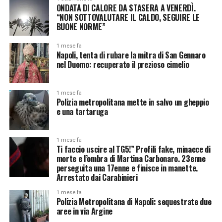
ONDATA DI CALORE DA STASERA A VENERDÌ.
“NON SOTTOVALUTARE IL CALDO, SEGUIRE LE
BUONE NORME”
1 mese fa
Napoli, tenta di rubare la mitra di San Gennaro
nel Duomo: recuperato il prezioso cimelio
1 mese fa
Polizia metropolitana mette in salvo un gheppio
e una tartaruga
1 mese fa
Ti faccio uscire al TG5!” Profili fake, minacce di
morte e l’ombra di Martina Carbonaro. 23enne
perseguita una 17enne e finisce in manette.
Arrestato dai Carabinieri
1 mese fa
Polizia Metropolitana di Napoli: sequestrate due
aree in via Argine