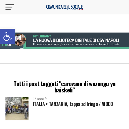
Apri la barra degli strumenti
Tutti i post taggati "carovana di wazungu ya
baiskeli"
13 anni fa
ITALIA > TANZANIA, tappa ad Iringa / VIDEO