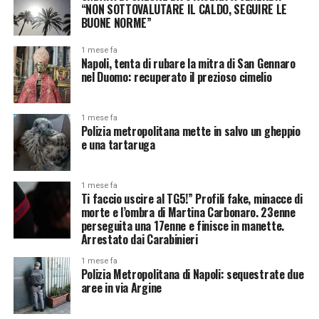
“NON SOTTOVALUTARE IL CALDO, SEGUIRE LE
BUONE NORME”
1 mese fa
Napoli, tenta di rubare la mitra di San Gennaro
nel Duomo: recuperato il prezioso cimelio
1 mese fa
Polizia metropolitana mette in salvo un gheppio
e una tartaruga
1 mese fa
Ti faccio uscire al TG5!” Profili fake, minacce di
morte e l’ombra di Martina Carbonaro. 23enne
perseguita una 17enne e finisce in manette.
Arrestato dai Carabinieri
1 mese fa
Polizia Metropolitana di Napoli: sequestrate due
aree in via Argine